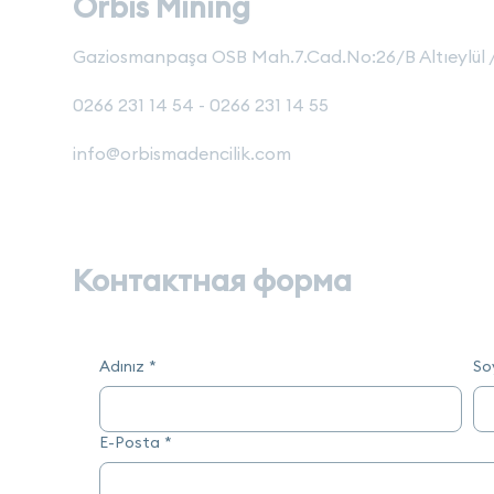
Orbis Mining
Gaziosmanpaşa OSB Mah.7.Cad.No:26/B Altıeylül / 
0266 231 14 54 - 0266 231 14 55
info@orbismadencilik.com
Контактная форма
Adınız
*
So
E-Posta
*