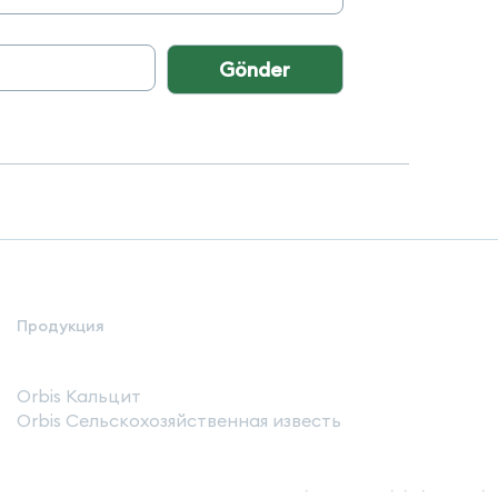
Gönder
Продукция
Orbis Кальцит
Orbis Сельскохозяйственная известь
© 2024 ORBİS MADENCİLİK İNŞAAT İTH.İ